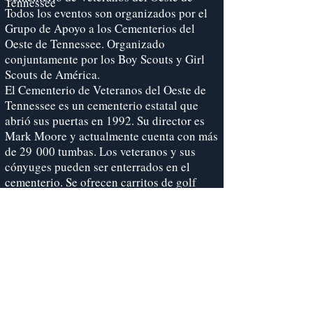
Tennessee
Todos los eventos son organizados por el
Grupo de Apoyo a los Cementerios del
Oeste de Tennessee. Organizado
conjuntamente por los Boy Scouts y Girl
Scouts de América.
El Cementerio de Veteranos del Oeste de
Tennessee es un cementerio estatal que
abrió sus puertas en 1992. Su director es
Mark Moore y actualmente cuenta con más
de 29 000 tumbas. Los veteranos y sus
cónyuges pueden ser enterrados en el
cementerio. Se ofrecen carritos de golf
para facilitar el traslado desde el
estacionamiento hasta el centro de
actividades a quienes no puedan caminar.
Comité de apoyo al cementerio de
veteranos del oeste de Tennessee
5100 Poplar Ave, piso 27, Memphis, TN
38137