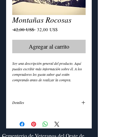
Montañas Rocosas
Precio
Precio de oferta
 42,00 US$ 
32,00 US$
Agregar al carrito
Soy una descripción general del producto. Aquí 
puedes escribir más información sobre él. A los 
compradores les gusta saber qué están 
Detalles
Soy una ficha de producto. Este es el lugar ideal
para añadir más detalles sobre tu producto, como
tallas, material, instrucciones de cuidado y
limpieza.
Cementerio de Veteranos del Oeste de