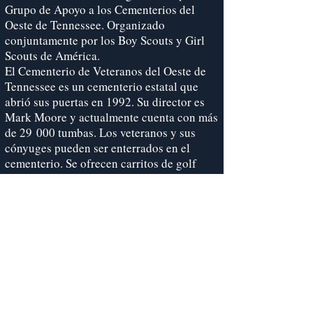
Grupo de Apoyo a los Cementerios del
Oeste de Tennessee. Organizado
conjuntamente por los Boy Scouts y Girl
Scouts de América.
El Cementerio de Veteranos del Oeste de
Tennessee es un cementerio estatal que
abrió sus puertas en 1992. Su director es
Mark Moore y actualmente cuenta con más
de 29 000 tumbas. Los veteranos y sus
cónyuges pueden ser enterrados en el
cementerio. Se ofrecen carritos de golf
para facilitar el traslado desde el
estacionamiento hasta el centro de
actividades a quienes no puedan caminar.
Comité de apoyo al cementerio de
veteranos del oeste de Tennessee
5100 Poplar Ave, piso 27, Memphis, TN
38137
Contactos: