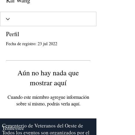
Kai Wang
Perfil
Fecha de registro: 23 jul 2022
Aún no hay nada que
mostrar aquí
Cuando este miembro agregue información
sobre sí mismo, podrás verla aquí.
Cementerio de Veteranos del Oeste de
Tennessee
Todos los eventos son organizados por el